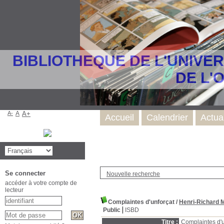
BIBLIOTHEQUE DE L'UNIVE
DE L'
A-
A
A+
Accueil
Calendrier
Actua
Se connecter
Nouvelle recherche
accéder à votre compte de
lecteur
Complaintes d'unforçat
/
Henri-Richard
Public
ISBD
Titre :
Complaintes d'u