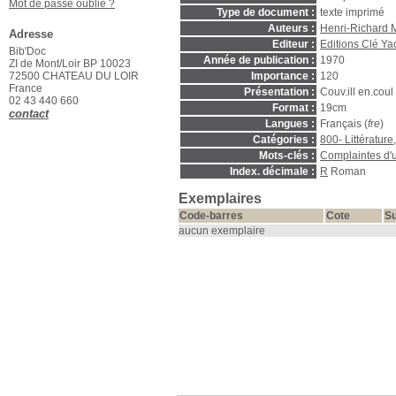
Mot de passe oublié ?
Type de document :
texte imprimé
Auteurs :
Henri-Richard
Adresse
Editeur :
Editions Clé Y
Bib'Doc
Année de publication :
1970
ZI de Mont/Loir BP 10023
72500 CHATEAU DU LOIR
Importance :
120
France
Présentation :
Couv.ill en.coul
02 43 440 660
Format :
19cm
contact
Langues :
Français (
fre
)
Catégories :
800- Littérature,
Mots-clés :
Complaintes d'u
Index. décimale :
R
Roman
Exemplaires
Code-barres
Cote
Su
aucun exemplaire