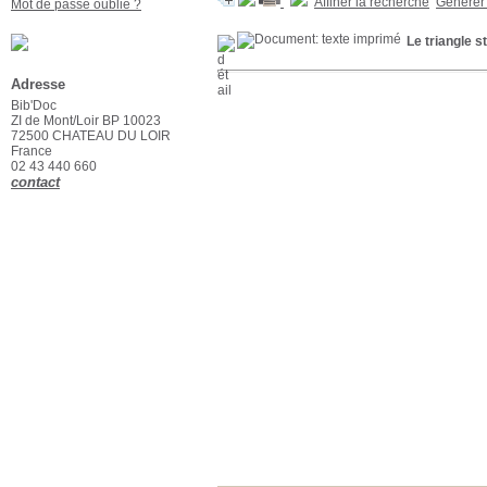
Affiner la recherche
Générer 
Mot de passe oublié ?
Le triangle s
Adresse
Bib'Doc
ZI de Mont/Loir BP 10023
72500 CHATEAU DU LOIR
France
02 43 440 660
contact