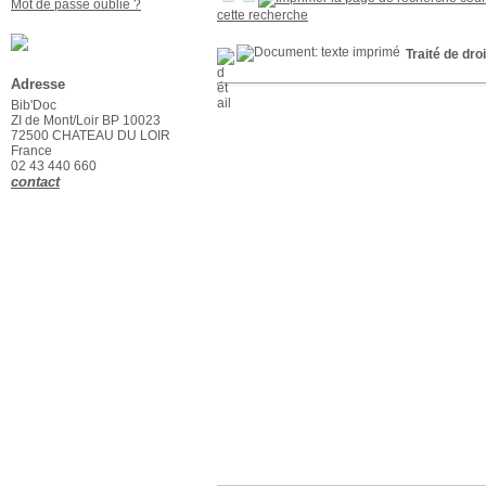
Mot de passe oublié ?
cette recherche
Traité de dr
Adresse
Bib'Doc
ZI de Mont/Loir BP 10023
72500 CHATEAU DU LOIR
France
02 43 440 660
contact