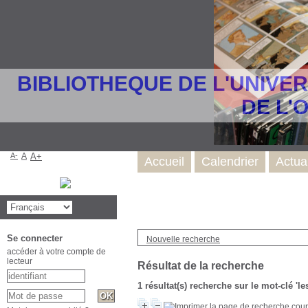
BIBLIOTHEQUE DE L'UNIVE
DE L'
A-
A
A+
Accueil
Calendrier
Actua
Se connecter
Nouvelle recherche
accéder à votre compte de
lecteur
Résultat de la recherche
1 résultat(s) recherche sur le mot-clé 'l