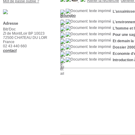
Affiner la recherche
Générer 
Mot de passe oublié ?
L'assainisse
Houngbo
L'environnem
Adresse
L'homme et 
Bib'Doc
ZI de Mont/Loir BP 10023
Pour une sag
72500 CHATEAU DU LOIR
Et demain la t
France
02 43 440 660
Dossier 2000
contact
Economie d'e
Introduction 