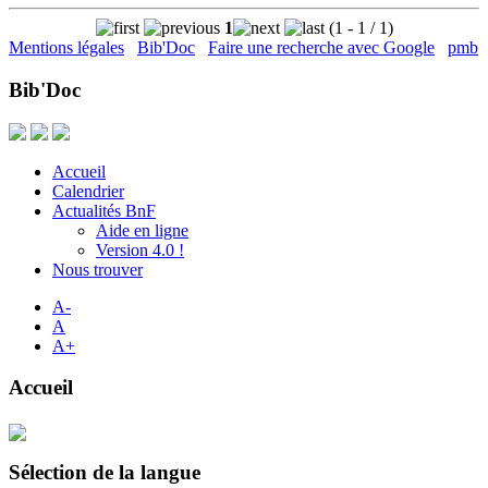
1
(1 - 1 / 1)
Mentions légales
Bib'Doc
Faire une recherche avec Google
pmb
Bib'Doc
Accueil
Calendrier
Actualités BnF
Aide en ligne
Version 4.0 !
Nous trouver
A-
A
A+
Accueil
Sélection de la langue