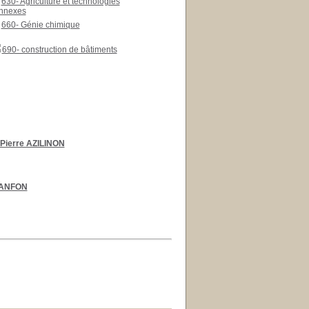
630- Agriculture et technologies
nnexes
660- Génie chimique
690- construction de bâtiments
Pierre AZILINON
KANFON