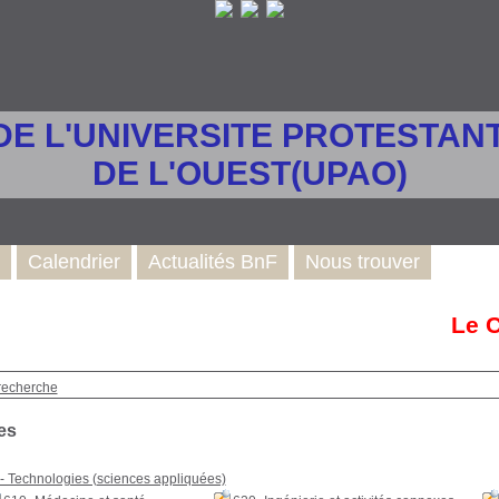
DE L'UNIVERSITE PROTESTANT
DE L'OUEST(UPAO)
Calendrier
Actualités BnF
Nous trouver
Le Ca
recherche
es
- Technologies (sciences appliquées)