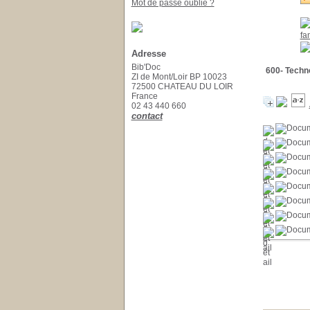
Mot de passe oublié ?
fa
Adresse
Bib'Doc
600- Techn
ZI de Mont/Loir BP 10023
72500 CHATEAU DU LOIR
France
02 43 440 660
contact