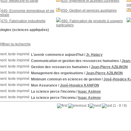
610- Médecine et santé
620- Ingénierie et activités connexes
co
650- Gestion et services auxiliaires
640- Economie domestique et vie
miliale
670- Fabrication industrielle
680- Fabrication de produits à usagers
particuliers
ologies (sciences appliquées)
Affiner la recherche
L'avenir commence aujourd'hui
/
Jr. Halacy
Communication et gestion des ressources humaines
/
Jean-
Gestion des ressources humaines
/
Jean-Pierre AZILINON
Management des organisations
/
Jean-Pierre AZILINON
Minimum commun en sciences de gestion
/
José-Hospice 
Mon Assurance
/
José-Hospice KANFON
La science perce l'inconnu
/
Isaac Asimov
La science perce l'inconnu
/
Isaac Asimov
1
(1 - 8 / 8)